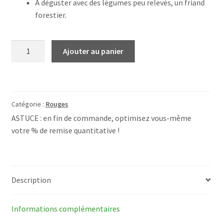
À déguster avec des légumes peu relevés, un friand
forestier.
quantité
Ajouter au panier
de
Bordeaux
Fleur
de
Catégorie :
Rouges
Cajus
ASTUCE : en fin de commande, optimisez vous-même
2007
votre % de remise quantitative !
Description
Informations complémentaires