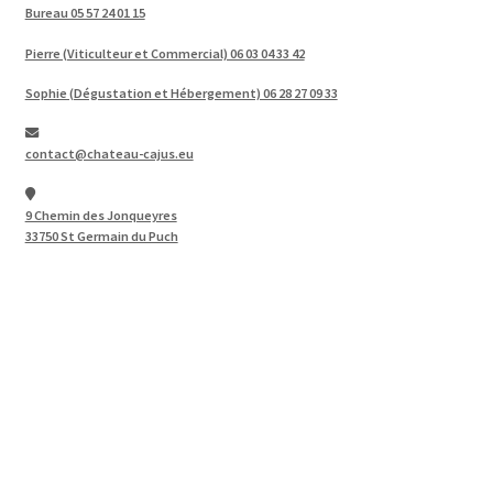
Bureau 05 57 24 01 15
Pierre (Viticulteur et Commercial) 06 03 04 33 42
Sophie (Dégustation et Hébergement) 06 28 27 09 33
contact@chateau-cajus.eu
9 Chemin des Jonqueyres
33750 St Germain du Puch