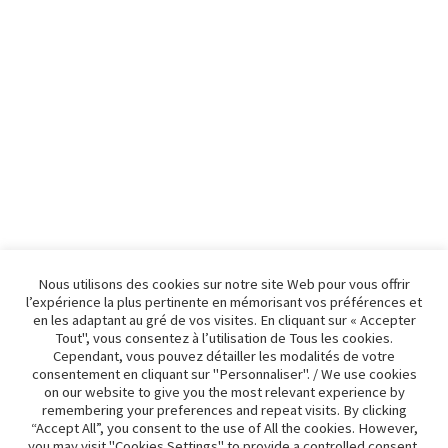
Nous utilisons des cookies sur notre site Web pour vous offrir
l’expérience la plus pertinente en mémorisant vos préférences et
en les adaptant au gré de vos visites. En cliquant sur « Accepter
Tout", vous consentez à l’utilisation de Tous les cookies.
Cependant, vous pouvez détailler les modalités de votre
consentement en cliquant sur "Personnaliser". / We use cookies
on our website to give you the most relevant experience by
© Chateau Cajus 2026
remembering your preferences and repeat visits. By clicking
Pour toute commande spéciale, nous sommes à votre
“Accept All”, you consent to the use of All the cookies. However,
Données légales & personnelles
Built with
you may visit "Cookies Settings" to provide a controlled consent.