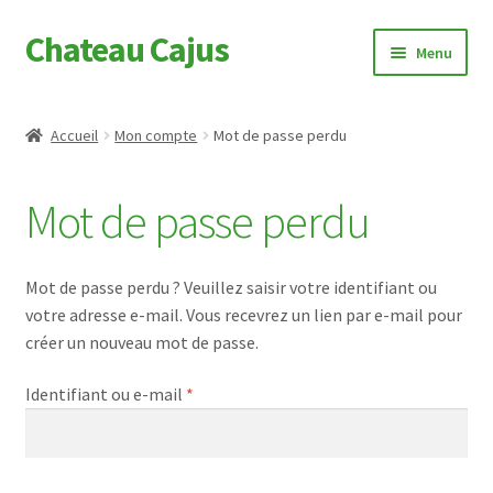
Chateau Cajus
Aller
Aller
Menu
à
au
la
contenu
Acheter
navigation
Accueil
Mon compte
Mot de passe perdu
Déguster
Mot de passe perdu
Séjourner
Actualités
Mot de passe perdu ? Veuillez saisir votre identifiant ou
votre adresse e-mail. Vous recevrez un lien par e-mail pour
Évènements
créer un nouveau mot de passe.
Obligatoire
Identifiant ou e-mail
*
Facebook
Instagram